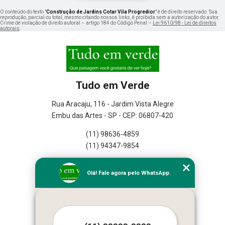
O conteúdo do texto "
Construção de Jardins Cotar Vila Progredior
" é de direito reservado. Sua
reprodução, parcial ou total, mesmo citando nossos links, é proibida sem a autorização do autor.
Crime de violação de direito autoral – artigo 184 do Código Penal –
Lei 9610/98 - Lei de direitos
autorais
.
Tudo em Verde
Rua Aracaju, 116 - Jardim Vista Alegre
Embu das Artes - SP - CEP: 06807-420
(11) 98636-4859
(11) 94347-9854
Home
Olá! Fale agora pelo WhatsApp.
Empresa
Missão
Serviços
Contato
Mapa do site