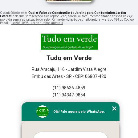
O conteúdo do texto "
Qual o Valor de Construção de Jardins para Condomínios Jardim
Everest
" é de direito reservado. Sua reprodução, parcial ou total, mesmo citando nossos links, é
proibida sem a autorização do autor. Crime de violação de direito autoral – artigo 184 do Código
Penal –
Lei 9610/98 - Lei de direitos autorais
.
Tudo em Verde
Rua Aracaju, 116 - Jardim Vista Alegre
Embu das Artes - SP - CEP: 06807-420
(11) 98636-4859
(11) 94347-9854
Home
Olá! Fale agora pelo WhatsApp.
Empresa
Missão
Serviços
Contato