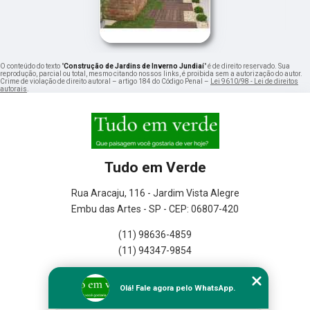
O conteúdo do texto "
Construção de Jardins de Inverno Jundiaí
" é de direito reservado. Sua
reprodução, parcial ou total, mesmo citando nossos links, é proibida sem a autorização do autor.
Crime de violação de direito autoral – artigo 184 do Código Penal –
Lei 9610/98 - Lei de direitos
autorais
.
Tudo em Verde
Rua Aracaju, 116 - Jardim Vista Alegre
Embu das Artes - SP - CEP: 06807-420
(11) 98636-4859
(11) 94347-9854
Home
Olá! Fale agora pelo WhatsApp.
Empresa
Missão