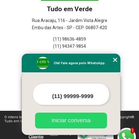
Tudo em Verde
Rua Aracaju, 116 - Jardim Vista Alegre
Embu das Artes - SP - CEP: 06807-420
(11) 98636-4859
(11) 94347-9854
Home
Olá! Fale agora pelo WhatsApp.
Empresa
Missão
Serviços
Contato
Mapa do site
Mais Serviços
O inteiro teor deste site está sujeito à proteção de direitos autorais. Copyright©
Iniciar conversa
Tudo em Verde (Lei 9610 de 19/02/1998)
1