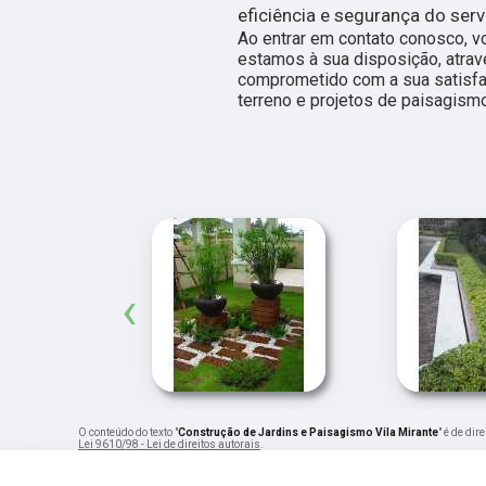
eficiência e segurança do serv
Ao entrar em contato conosco, v
estamos à sua disposição, atra
comprometido com a sua satisf
terreno e projetos de paisagism
‹
O conteúdo do texto "
Construção de Jardins e Paisagismo Vila Mirante
" é de di
Lei 9610/98 - Lei de direitos autorais
.