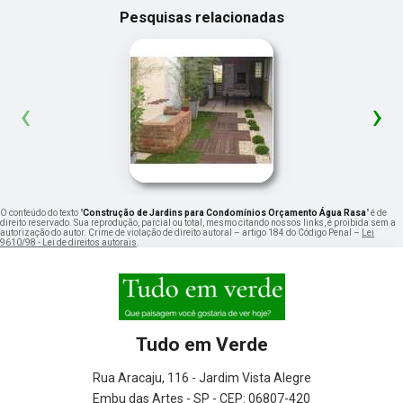
Pesquisas relacionadas
‹
›
O conteúdo do texto "
Construção de Jardins para Condomínios Orçamento Água Rasa
" é de
direito reservado. Sua reprodução, parcial ou total, mesmo citando nossos links, é proibida sem a
autorização do autor. Crime de violação de direito autoral – artigo 184 do Código Penal –
Lei
9610/98 - Lei de direitos autorais
.
Tudo em Verde
Rua Aracaju, 116 - Jardim Vista Alegre
Embu das Artes - SP - CEP: 06807-420