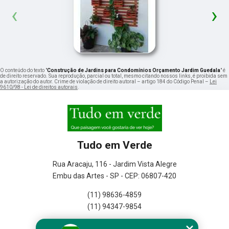
‹
›
O conteúdo do texto "
Construção de Jardins para Condomínios Orçamento Jardim Guedala
" é
de direito reservado. Sua reprodução, parcial ou total, mesmo citando nossos links, é proibida sem
a autorização do autor. Crime de violação de direito autoral – artigo 184 do Código Penal –
Lei
9610/98 - Lei de direitos autorais
.
Tudo em Verde
Rua Aracaju, 116 - Jardim Vista Alegre
Embu das Artes - SP - CEP: 06807-420
(11) 98636-4859
(11) 94347-9854
Home