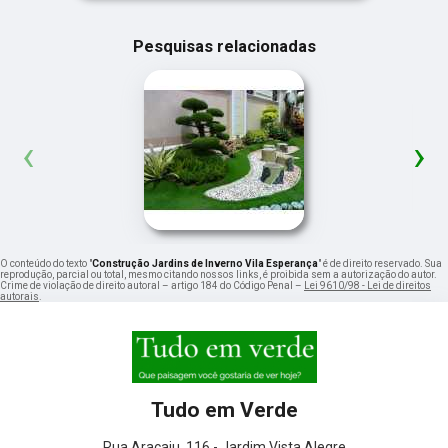
Pesquisas relacionadas
‹
›
O conteúdo do texto "
Construção Jardins de Inverno Vila Esperança
" é de direito reservado. Sua
reprodução, parcial ou total, mesmo citando nossos links, é proibida sem a autorização do autor.
Crime de violação de direito autoral – artigo 184 do Código Penal –
Lei 9610/98 - Lei de direitos
autorais
.
Tudo em Verde
Rua Aracaju, 116 - Jardim Vista Alegre