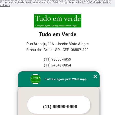
Crime de violação de direito autoral – artigo 184 do Código Penal –
Lei 9610/98 - Lei de direitos
autorais
.
Tudo em Verde
Rua Aracaju, 116 - Jardim Vista Alegre
Embu das Artes - SP - CEP: 06807-420
(11) 98636-4859
(11) 94347-9854
Home
Olá! Fale agora pelo WhatsApp.
Empresa
Missão
Serviços
Contato
Mapa do site
Mais Serviços