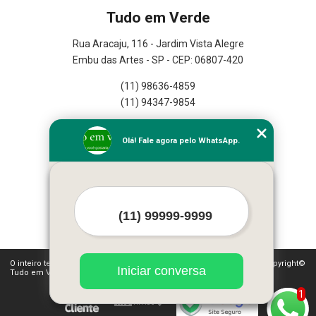
Tudo em Verde
Rua Aracaju, 116 - Jardim Vista Alegre
Embu das Artes - SP - CEP: 06807-420
(11) 98636-4859
(11) 94347-9854
Home
Olá! Fale agora pelo WhatsApp.
Empresa
Missão
Serviços
Contato
Mapa do site
Mais Serviços
O inteiro teor deste site está sujeito à proteção de direitos autorais. Copyright©
Iniciar conversa
Tudo em Verde (Lei 9610 de 19/02/1998)
1