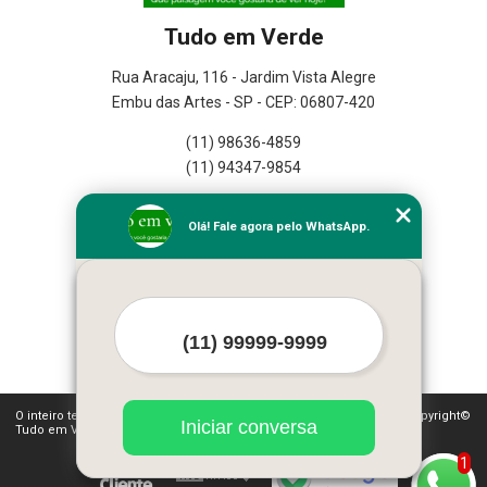
Tudo em Verde
Rua Aracaju, 116 - Jardim Vista Alegre
Embu das Artes - SP - CEP: 06807-420
(11) 98636-4859
(11) 94347-9854
Home
Olá! Fale agora pelo WhatsApp.
Empresa
Missão
Serviços
Contato
Mapa do site
Mais Serviços
O inteiro teor deste site está sujeito à proteção de direitos autorais. Copyright©
Iniciar conversa
Tudo em Verde (Lei 9610 de 19/02/1998)
1