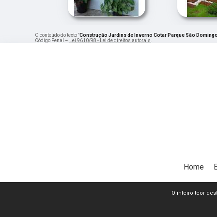
O conteúdo do texto "
Construção Jardins de Inverno Cotar Parque São Doming
Código Penal –
Lei 9610/98 - Lei de direitos autorais
.
Home
O inteiro teor de