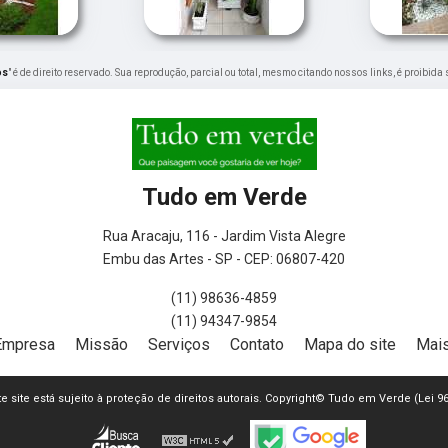
os
" é de direito reservado. Sua reprodução, parcial ou total, mesmo citando nossos links, é proibida
Tudo em Verde
Rua Aracaju, 116 - Jardim Vista Alegre
Embu das Artes - SP - CEP: 06807-420
(11) 98636-4859
(11) 94347-9854
Empresa
Missão
Serviços
Contato
Mapa do site
Mais
ste site está sujeito à proteção de direitos autorais. Copyright© Tudo em Verde (Lei 9