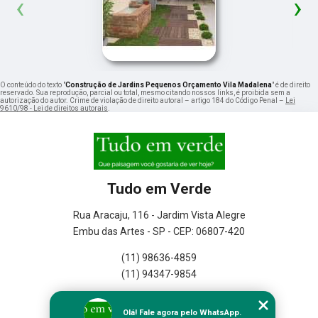
‹
›
O conteúdo do texto "
Construção de Jardins Pequenos Orçamento Vila Madalena
" é de direito
reservado. Sua reprodução, parcial ou total, mesmo citando nossos links, é proibida sem a
autorização do autor. Crime de violação de direito autoral – artigo 184 do Código Penal –
Lei
9610/98 - Lei de direitos autorais
.
Tudo em Verde
Rua Aracaju, 116 - Jardim Vista Alegre
Embu das Artes - SP - CEP: 06807-420
(11) 98636-4859
(11) 94347-9854
Home
Olá! Fale agora pelo WhatsApp.
Empresa