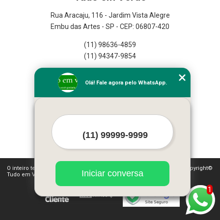
Rua Aracaju, 116 - Jardim Vista Alegre
Embu das Artes - SP - CEP: 06807-420
(11) 98636-4859
(11) 94347-9854
Home
Olá! Fale agora pelo WhatsApp.
Empresa
Missão
Serviços
Contato
Mapa do site
Mais Serviços
O inteiro teor deste site está sujeito à proteção de direitos autorais. Copyright©
Iniciar conversa
Tudo em Verde (Lei 9610 de 19/02/1998)
1