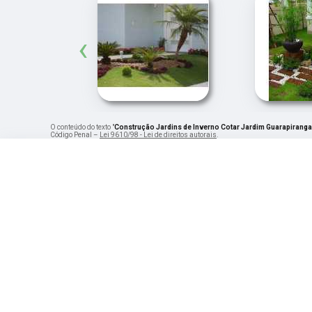
‹
O conteúdo do texto "
Construção Jardins de Inverno Cotar Jardim Guarapiranga
Código Penal –
Lei 9610/98 - Lei de direitos autorais
.