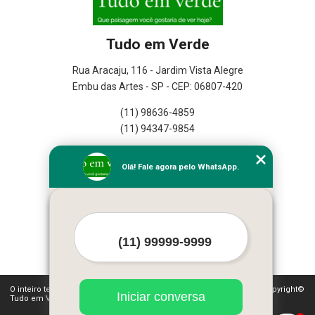
Tudo em Verde
Rua Aracaju, 116 - Jardim Vista Alegre
Embu das Artes - SP - CEP: 06807-420
(11) 98636-4859
(11) 94347-9854
Home
Olá! Fale agora pelo WhatsApp.
Empresa
Missão
Serviços
Contato
Mapa do site
Mais Serviços
O inteiro teor deste site está sujeito à proteção de direitos autorais. Copyright©
Iniciar conversa
Tudo em Verde (Lei 9610 de 19/02/1998)