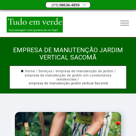
(11) 98636-4859
EMPRESA DE MANUTENÇÃO JARDIM
VERTICAL SACOMÃ
Home
Serviços
empresa de manutenção de jardim
empresa de manutenção de jardim em condomínios
residenciais
empresa de manutenção jardim vertical Sacomã