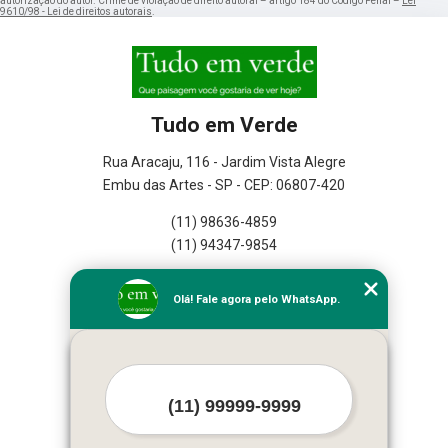
autorização do autor. Crime de violação de direito autoral – artigo 184 do Código Penal –
Lei
9610/98 - Lei de direitos autorais
.
Tudo em Verde
Rua Aracaju, 116 - Jardim Vista Alegre
Embu das Artes - SP - CEP: 06807-420
(11) 98636-4859
(11) 94347-9854
Home
Olá! Fale agora pelo WhatsApp.
Empresa
Missão
Serviços
Contato
Mapa do site
Mais Serviços