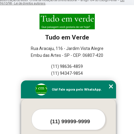
autorização do autor. Crime de violação de direito autoral – artigo 184 do Código Penal –
Lei
9610/98 - Lei de direitos autorais
.
Tudo em Verde
Rua Aracaju, 116 - Jardim Vista Alegre
Embu das Artes - SP - CEP: 06807-420
(11) 98636-4859
(11) 94347-9854
Home
Olá! Fale agora pelo WhatsApp.
Empresa
Missão
Serviços
Contato
Mapa do site
Mais Serviços