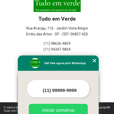
Tudo em Verde
Rua Aracaju, 116 - Jardim Vista Alegre
Embu das Artes - SP - CEP: 06807-420
(11) 98636-4859
(11) 94347-9854
Home
Olá! Fale agora pelo WhatsApp.
Empresa
Missão
Serviços
Contato
Mapa do site
Mais Serviços
O inteiro teor deste site está sujeito à proteção de direitos autorais. Copyright©
Iniciar conversa
Tudo em Verde (Lei 9610 de 19/02/1998)