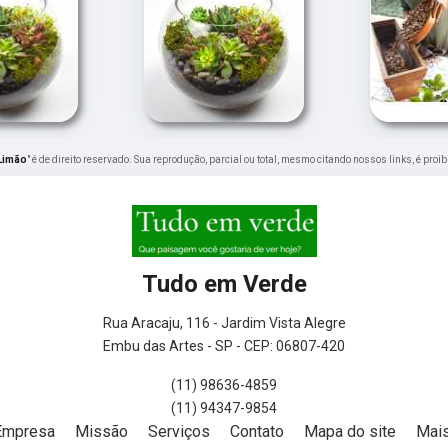
 Limão
" é de direito reservado. Sua reprodução, parcial ou total, mesmo citando nossos links, é proi
Tudo em Verde
Rua Aracaju, 116 - Jardim Vista Alegre
Embu das Artes - SP - CEP: 06807-420
(11) 98636-4859
(11) 94347-9854
Empresa
Missão
Serviços
Contato
Mapa do site
Mais