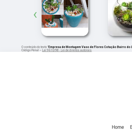
‹
O conteúdo do texto "
Empresa de Montagem Vaso de Flores Cotação Bairro do
Código Penal –
Lei 9610/98 - Lei de direitos autorais
.
Home