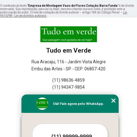
O conteúdo do texto "
Empresa de Montagem Vaso de Flores Cotação Barra Funda
" é de direito
reservado. Sua reprodução, parcial ou total, mesmo citando nossos links, é proibida sem a
autorização do autor. Crime de violação de direito autoral – artigo 184 do Código Penal –
Lei
9610/98 - Lei de direitos autorais
.
Tudo em Verde
Rua Aracaju, 116 - Jardim Vista Alegre
Embu das Artes - SP - CEP: 06807-420
(11) 98636-4859
(11) 94347-9854
Home
Olá! Fale agora pelo WhatsApp.
Empresa
Missão
Serviços
Contato
Mapa do site