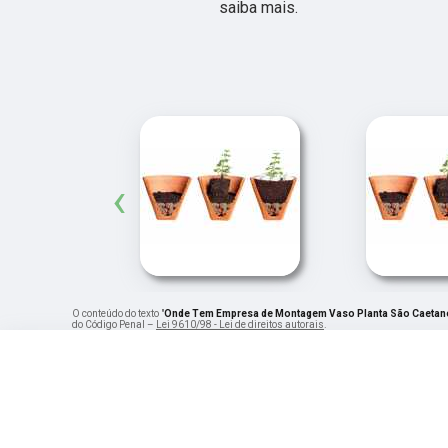
saiba mais.
‹
O conteúdo do texto "
Onde Tem Empresa de Montagem Vaso Planta São Caetano
do Código Penal –
Lei 9610/98 - Lei de direitos autorais
.