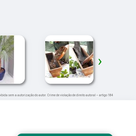
›
oibida sem a autorização do autor. Crime de violação de direito autoral – artigo 184