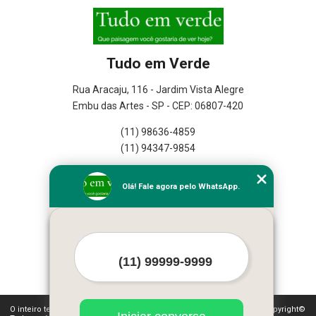
Tudo em Verde
Rua Aracaju, 116 - Jardim Vista Alegre
Embu das Artes - SP - CEP: 06807-420
(11) 98636-4859
(11) 94347-9854
Home
Olá! Fale agora pelo WhatsApp.
Empresa
Missão
Serviços
Contato
Mapa do site
Mais Serviços
O inteiro teor deste site está sujeito à proteção de direitos autorais. Copyright©