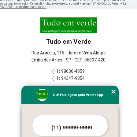
reservado. Sua reprodução, parcial ou total, mesmo citando nossos links, é proibida sem a
autorização do autor. Crime de violação de direito autoral – artigo 184 do Código Penal –
Lei
9610/98 - Lei de direitos autorais
.
Tudo em Verde
Rua Aracaju, 116 - Jardim Vista Alegre
Embu das Artes - SP - CEP: 06807-420
(11) 98636-4859
(11) 94347-9854
Home
Olá! Fale agora pelo WhatsApp.
Empresa
Missão
Serviços
Contato
Mapa do site
Mais Serviços