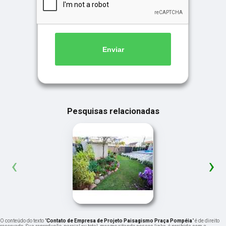
Enviar
Pesquisas relacionadas
‹
›
O conteúdo do texto "
Contato de Empresa de Projeto Paisagismo Praça Pompéia
" é de direito