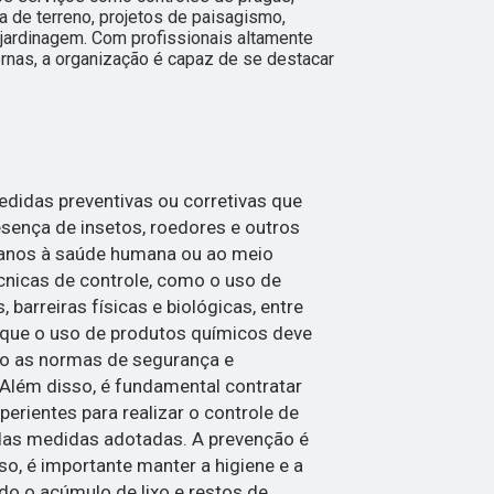
 de terreno, projetos de paisagismo,
 jardinagem. Com profissionais altamente
rnas, a organização é capaz de se destacar
didas preventivas ou corretivas que
esença de insetos, roedores e outros
anos à saúde humana ou ao meio
cnicas de controle, como o uso de
 barreiras físicas e biológicas, entre
r que o uso de produtos químicos deve
do as normas de segurança e
Além disso, é fundamental contratar
perientes para realizar o controle de
 das medidas adotadas. A prevenção é
so, é importante manter a higiene e a
do o acúmulo de lixo e restos de