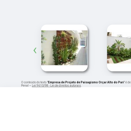
‹
O conteúdo do texto "
Empresa de Projeto de Paisagismo Orçar Alto do Pari
" é d
Penal –
Lei 9610/98 - Lei de direitos autorais
.