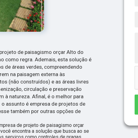
 projeto de paisagismo orçar Alto do
smo como regra. Ademais, esta solução é
tos de áreas verdes, compreendendo
erem na paisagem externa às
os (não construídos) e as áreas livres
enização, circulação e preservação
 à natureza. Afinal, é o melhor para
 o assunto é empresa de projetos de
resse também por outras opções de
mpresa de projeto de paisagismo orçar
 você encontra a solução que busca ao se
os serviços como controles de pragas,