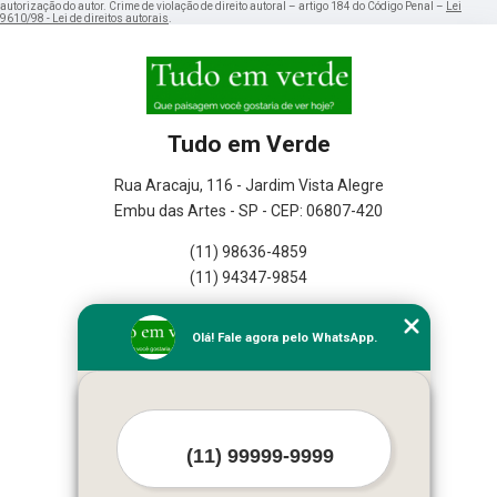
autorização do autor. Crime de violação de direito autoral – artigo 184 do Código Penal –
Lei
9610/98 - Lei de direitos autorais
.
Tudo em Verde
Rua Aracaju, 116 - Jardim Vista Alegre
Embu das Artes - SP - CEP: 06807-420
(11) 98636-4859
(11) 94347-9854
Home
Olá! Fale agora pelo WhatsApp.
Empresa
Missão
Serviços
Contato
Mapa do site
Mais Serviços