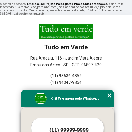
O conteúdo do texto "
Empresa de Projeto Paisagismo Praça Cidade Monções
" é de direito
reservado. Sua reprodução, parcial ou total, mesmo citando nossos links, é proibida sem a
autorização do autor. Crime de violação de direito autoral – artigo 184 do Código Penal –
Lei
9610/98 - Lei de direitos autorais
.
Tudo em Verde
Rua Aracaju, 116 - Jardim Vista Alegre
Embu das Artes - SP - CEP: 06807-420
(11) 98636-4859
(11) 94347-9854
Home
Olá! Fale agora pelo WhatsApp.
Empresa
Missão
Serviços
Contato
Mapa do site