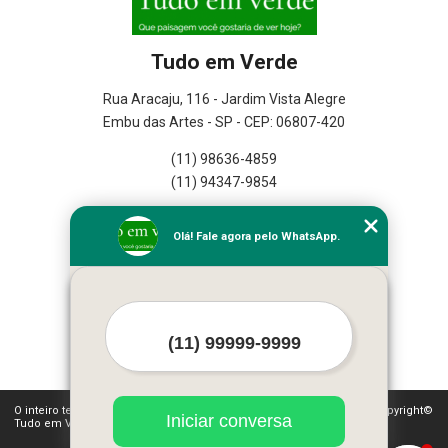
Tudo em Verde
Rua Aracaju, 116 - Jardim Vista Alegre
Embu das Artes - SP - CEP: 06807-420
(11) 98636-4859
(11) 94347-9854
Home
Olá! Fale agora pelo WhatsApp.
Empresa
Missão
Serviços
Contato
Mapa do site
Mais Serviços
O inteiro teor deste site está sujeito à proteção de direitos autorais. Copyright©
Iniciar conversa
Tudo em Verde (Lei 9610 de 19/02/1998)