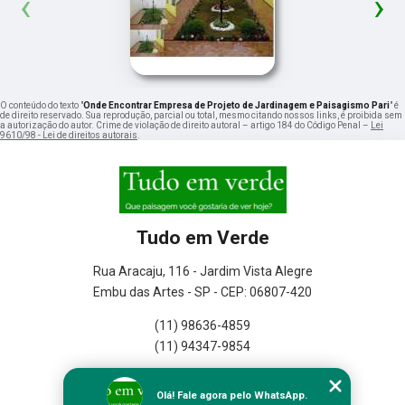
‹
›
O conteúdo do texto "
Onde Encontrar Empresa de Projeto de Jardinagem e Paisagismo Pari
" é
de direito reservado. Sua reprodução, parcial ou total, mesmo citando nossos links, é proibida sem
a autorização do autor. Crime de violação de direito autoral – artigo 184 do Código Penal –
Lei
9610/98 - Lei de direitos autorais
.
Tudo em Verde
Rua Aracaju, 116 - Jardim Vista Alegre
Embu das Artes - SP - CEP: 06807-420
(11) 98636-4859
(11) 94347-9854
Home
Olá! Fale agora pelo WhatsApp.
Empresa