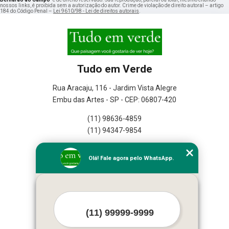
nossos links, é proibida sem a autorização do autor. Crime de violação de direito autoral – artigo
184 do Código Penal –
Lei 9610/98 - Lei de direitos autorais
.
Tudo em Verde
Rua Aracaju, 116 - Jardim Vista Alegre
Embu das Artes - SP - CEP: 06807-420
(11) 98636-4859
(11) 94347-9854
Home
Olá! Fale agora pelo WhatsApp.
Empresa
Missão
Serviços
Contato
Mapa do site
Mais Serviços