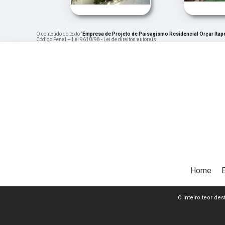
O conteúdo do texto "
Empresa de Projeto de Paisagismo Residencial Orçar Itap
Código Penal –
Lei 9610/98 - Lei de direitos autorais
.
Home
O inteiro teor de