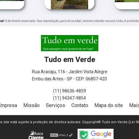
evi
" é de direito reservado. Sua reprodução, parcial ou total, mesmo citando nossos links, é proibida
Tudo em Verde
Rua Aracaju, 116 - Jardim Vista Alegre
Embu das Artes - SP - CEP: 06807-420
(11) 98636-4859
(11) 94347-9854
Empresa
Missão
Serviços
Contato
Mapa do site
Mais
ste site está sujeito à proteção de direitos autorais. Copyright© Tudo em Verde (Lei 9