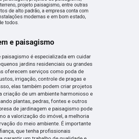
terreno, projeto paisagismo, entre outras
utos de alto padrão, a empresa conta com
 instalações modernas e em bom estado,
de todos.
em e paisagismo
paisagismo é especializada em cuidar
equenos jardins residenciais ou grandes
sas oferecem serviços como poda de
bustos, irrigação, controle de pragas e
isso, elas também podem criar projetos
a criação de um ambiente harmonioso e
zando plantas, pedras, fontes e outros
presa de jardinagem e paisagismo pode
mo a valorização do imóvel, a melhoria
ervação do meio ambiente. É importante
ança, que tenha profissionais
ra garantir um trabalho de qualidade e