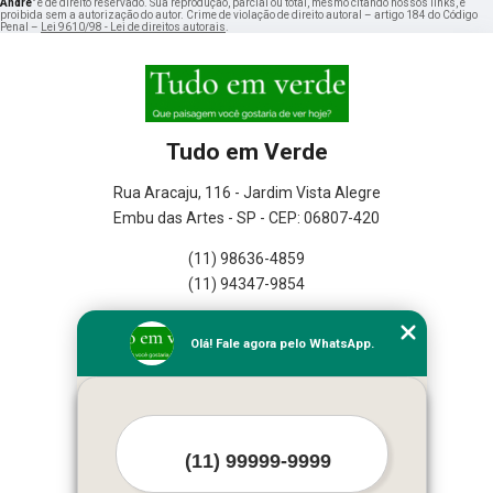
André
" é de direito reservado. Sua reprodução, parcial ou total, mesmo citando nossos links, é
proibida sem a autorização do autor. Crime de violação de direito autoral – artigo 184 do Código
Penal –
Lei 9610/98 - Lei de direitos autorais
.
Tudo em Verde
Rua Aracaju, 116 - Jardim Vista Alegre
Embu das Artes - SP - CEP: 06807-420
(11) 98636-4859
(11) 94347-9854
Home
Olá! Fale agora pelo WhatsApp.
Empresa
Missão
Serviços
Contato
Mapa do site
Mais Serviços