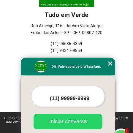
Tudo em Verde
Rua Aracaju, 116 - Jardim Vista Alegre
Embu das Artes - SP - CEP: 06807-420
(11) 98636-4859
(11) 94347-9854
Home
Olá! Fale agora pelo WhatsApp.
Empresa
Missão
Serviços
Contato
Mapa do site
Mais Serviços
O inteiro teor deste site está sujeito à proteção de direitos autorais. Copyright©
Iniciar conversa
Tudo em Verde (Lei 9610 de 19/02/1998)
1