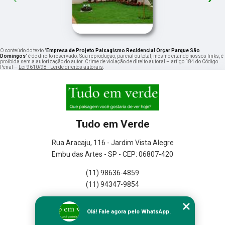
O conteúdo do texto "
Empresa de Projeto Paisagismo Residencial Orçar Parque São
Domingos
" é de direito reservado. Sua reprodução, parcial ou total, mesmo citando nossos links, é
proibida sem a autorização do autor. Crime de violação de direito autoral – artigo 184 do Código
Penal –
Lei 9610/98 - Lei de direitos autorais
.
Tudo em Verde
Rua Aracaju, 116 - Jardim Vista Alegre
Embu das Artes - SP - CEP: 06807-420
(11) 98636-4859
(11) 94347-9854
Home
Olá! Fale agora pelo WhatsApp.
Empresa