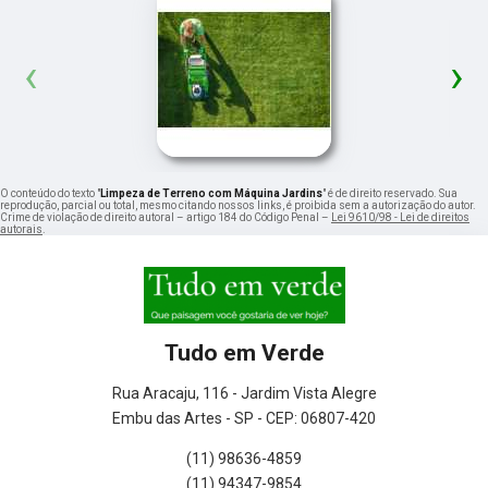
‹
›
O conteúdo do texto "
Limpeza de Terreno com Máquina Jardins
" é de direito reservado. Sua
reprodução, parcial ou total, mesmo citando nossos links, é proibida sem a autorização do autor.
Crime de violação de direito autoral – artigo 184 do Código Penal –
Lei 9610/98 - Lei de direitos
autorais
.
Tudo em Verde
Rua Aracaju, 116 - Jardim Vista Alegre
Embu das Artes - SP - CEP: 06807-420
(11) 98636-4859
(11) 94347-9854