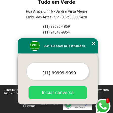
Tudo em Verde
Rua Aracaju, 116 - Jardim Vista Alegre
Embu das Artes - SP - CEP: 06807-420
(11) 98636-4859
(11) 94347-9854
Home
Olá! Fale agora pelo WhatsApp.
Empresa
Missão
Serviços
Contato
Mapa do site
Mais Serviços
O inteiro teor deste site está sujeito à proteção de direitos autorais. Copyright©
Iniciar conversa
Tudo em Verde (Lei 9610 de 19/02/1998)
1