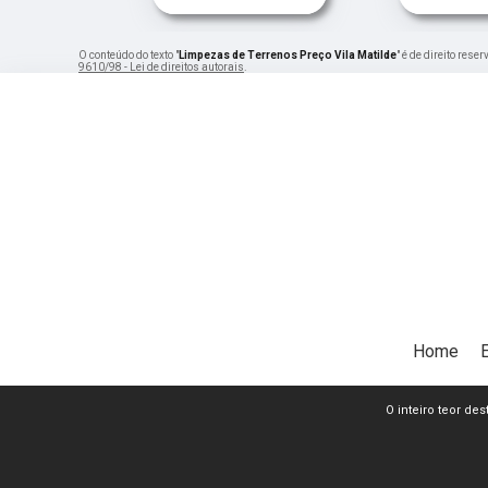
O conteúdo do texto "
Limpezas de Terrenos Preço Vila Matilde
" é de direito res
9610/98 - Lei de direitos autorais
.
Home
O inteiro teor de