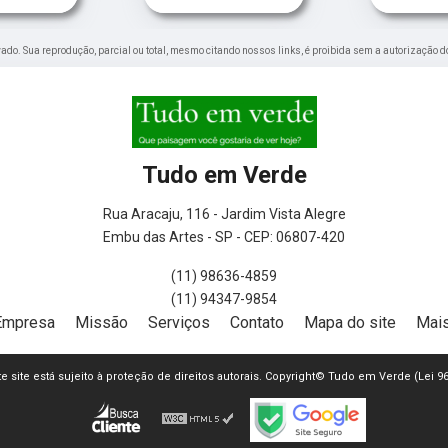
ervado. Sua reprodução, parcial ou total, mesmo citando nossos links, é proibida sem a autorização d
Tudo em Verde
Rua Aracaju, 116 - Jardim Vista Alegre
Embu das Artes - SP - CEP: 06807-420
(11) 98636-4859
(11) 94347-9854
Empresa
Missão
Serviços
Contato
Mapa do site
Mais
ste site está sujeito à proteção de direitos autorais. Copyright© Tudo em Verde (Lei 9