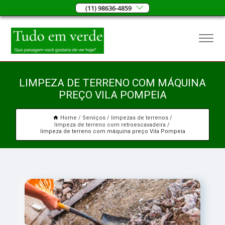
(11) 98636-4859
LIMPEZA DE TERRENO COM MÁQUINA
PREÇO VILA POMPEIA
Home
Serviços
limpezas de terrenos
limpeza de terreno com retroescavadeira
limpeza de terreno com máquina preço Vila Pompeia