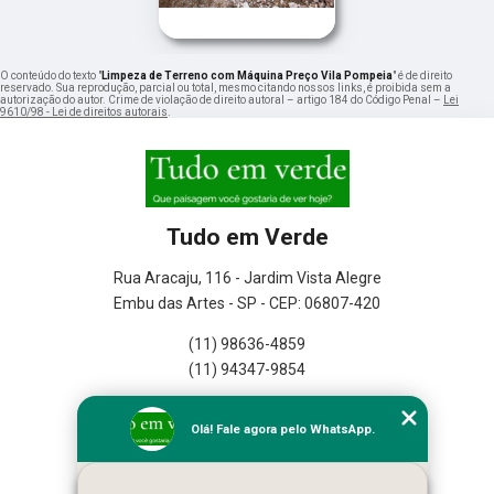
O conteúdo do texto "
Limpeza de Terreno com Máquina Preço Vila Pompeia
" é de direito
reservado. Sua reprodução, parcial ou total, mesmo citando nossos links, é proibida sem a
autorização do autor. Crime de violação de direito autoral – artigo 184 do Código Penal –
Lei
9610/98 - Lei de direitos autorais
.
Tudo em Verde
Rua Aracaju, 116 - Jardim Vista Alegre
Embu das Artes - SP - CEP: 06807-420
(11) 98636-4859
(11) 94347-9854
Home
Olá! Fale agora pelo WhatsApp.
Empresa
Missão
Serviços