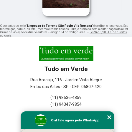
O conteúdo do texto "
Limpezas de Terreno São Paulo Vila Romana
" é de direito reservado. Sua
reprodução, parcial ou total, mesmo citando nossos links, é proibida sem a autorização do autor.
Crime de violação de direito autoral – artigo 184 do Código Penal –
Lei 9610/98 - Lei de direitos
autorais
.
Tudo em Verde
Rua Aracaju, 116 - Jardim Vista Alegre
Embu das Artes - SP - CEP: 06807-420
(11) 98636-4859
(11) 94347-9854
Home
Olá! Fale agora pelo WhatsApp.
Empresa
Missão