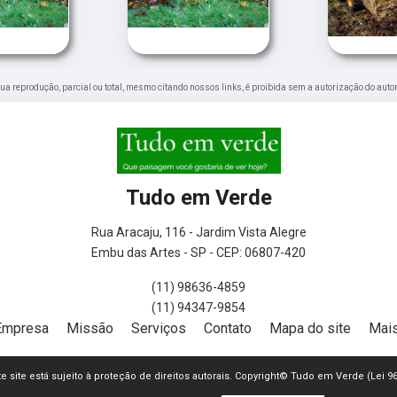
 Sua reprodução, parcial ou total, mesmo citando nossos links, é proibida sem a autorização do autor
Tudo em Verde
Rua Aracaju, 116 - Jardim Vista Alegre
Embu das Artes - SP - CEP: 06807-420
(11) 98636-4859
(11) 94347-9854
Empresa
Missão
Serviços
Contato
Mapa do site
Mais
ste site está sujeito à proteção de direitos autorais. Copyright© Tudo em Verde (Lei 9