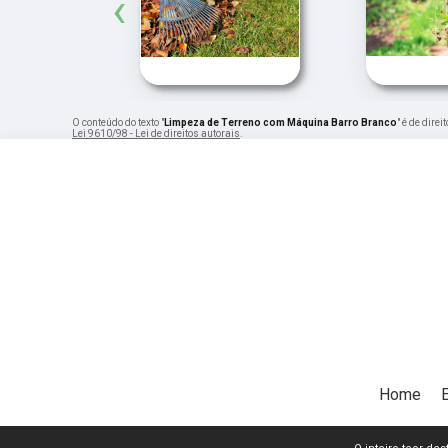
‹
O conteúdo do texto "
Limpeza de Terreno com Máquina Barro Branco
" é de dire
Lei 9610/98 - Lei de direitos autorais
.
Home