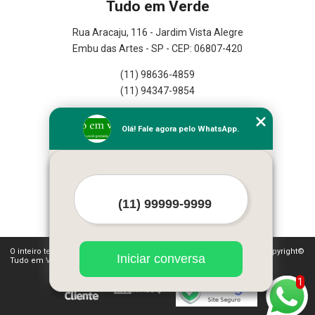
Tudo em Verde
Rua Aracaju, 116 - Jardim Vista Alegre
Embu das Artes - SP - CEP: 06807-420
(11) 98636-4859
(11) 94347-9854
Home
Olá! Fale agora pelo WhatsApp.
Empresa
Missão
Serviços
Contato
Mapa do site
Mais Serviços
O inteiro teor deste site está sujeito à proteção de direitos autorais. Copyright©
Iniciar conversa
Tudo em Verde (Lei 9610 de 19/02/1998)
1