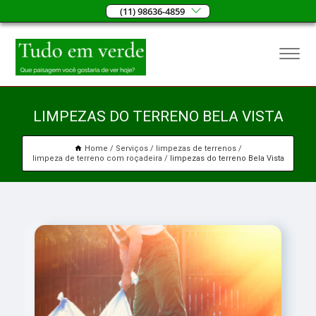
(11) 98636-4859
LIMPEZAS DO TERRENO BELA VISTA
Home
Serviços
limpezas de terrenos
limpeza de terreno com roçadeira
limpezas do terreno Bela Vista