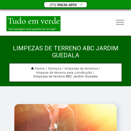
(11) 98636-4859
LIMPEZAS DE TERRENO ABC JARDIM
GUEDALA
Home
Serviços
limpezas de terrenos
limpeza de terreno para construção
limpezas de terreno ABC Jardim Guedala