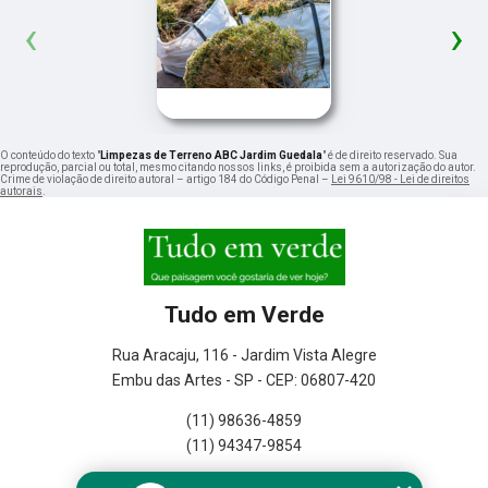
‹
›
O conteúdo do texto "
Limpezas de Terreno ABC Jardim Guedala
" é de direito reservado. Sua
reprodução, parcial ou total, mesmo citando nossos links, é proibida sem a autorização do autor.
Crime de violação de direito autoral – artigo 184 do Código Penal –
Lei 9610/98 - Lei de direitos
autorais
.
Tudo em Verde
Rua Aracaju, 116 - Jardim Vista Alegre
Embu das Artes - SP - CEP: 06807-420
(11) 98636-4859
(11) 94347-9854
Home