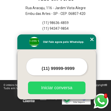
Rua Aracaju, 116 - Jardim Vista Alegre
Embu das Artes - SP - CEP: 06807-420
(11) 98636-4859
(11) 94347-9854
Home
Olá! Fale agora pelo WhatsApp.
Empresa
Missão
Serviços
Contato
Mapa do site
Mais Serviços
O inteiro teor deste site está sujeito à proteção de direitos autorais. Copyright©
Iniciar conversa
Tudo em Verde (Lei 9610 de 19/02/1998)
1