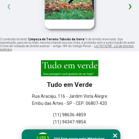
‹
›
O conteúdo do texto "
Limpeza de Terreno Taboão da Serra
" é de direito reservado. Sua
reprodução, parcial ou total, mesmo citando nossos links, é proibida sem a autorização do autor.
Crime de violação de direito autoral – artigo 184 do Código Penal –
Lei 9610/98 - Lei de direitos
autorais
.
Tudo em Verde
Rua Aracaju, 116 - Jardim Vista Alegre
Embu das Artes - SP - CEP: 06807-420
(11) 98636-4859
(11) 94347-9854
Home
Olá! Fale agora pelo WhatsApp.