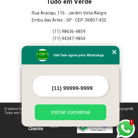
Tudo em Verde
Rua Aracaju, 116 - Jardim Vista Alegre
Embu das Artes - SP - CEP: 06807-420
(11) 98636-4859
(11) 94347-9854
Home
Olá! Fale agora pelo WhatsApp.
Empresa
Missão
Serviços
Contato
Mapa do site
Mais Serviços
O inteiro teor deste site está sujeito à proteção de direitos autorais. Copyright©
Iniciar conversa
Tudo em Verde (Lei 9610 de 19/02/1998)
1