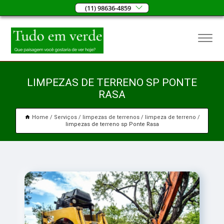
(11) 98636-4859
LIMPEZAS DE TERRENO SP PONTE
RASA
Home
Serviços
limpezas de terrenos
limpeza de terreno
limpezas de terreno sp Ponte Rasa