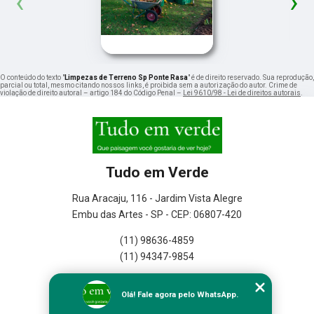
‹
›
O conteúdo do texto "
Limpezas de Terreno Sp Ponte Rasa
" é de direito reservado. Sua reprodução,
parcial ou total, mesmo citando nossos links, é proibida sem a autorização do autor. Crime de
violação de direito autoral – artigo 184 do Código Penal –
Lei 9610/98 - Lei de direitos autorais
.
Tudo em Verde
Rua Aracaju, 116 - Jardim Vista Alegre
Embu das Artes - SP - CEP: 06807-420
(11) 98636-4859
(11) 94347-9854
Home
Olá! Fale agora pelo WhatsApp.
Empresa