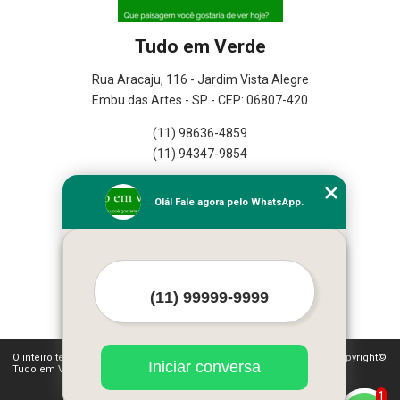
Tudo em Verde
Rua Aracaju, 116 - Jardim Vista Alegre
Embu das Artes - SP - CEP: 06807-420
(11) 98636-4859
(11) 94347-9854
Home
Olá! Fale agora pelo WhatsApp.
Empresa
Missão
Serviços
Contato
Mapa do site
Mais Serviços
O inteiro teor deste site está sujeito à proteção de direitos autorais. Copyright©
Iniciar conversa
Tudo em Verde (Lei 9610 de 19/02/1998)
1