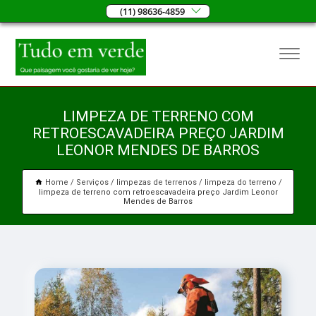
(11) 98636-4859
LIMPEZA DE TERRENO COM
RETROESCAVADEIRA PREÇO JARDIM
LEONOR MENDES DE BARROS
Home
Serviços
limpezas de terrenos
limpeza do terreno
limpeza de terreno com retroescavadeira preço Jardim Leonor
Mendes de Barros